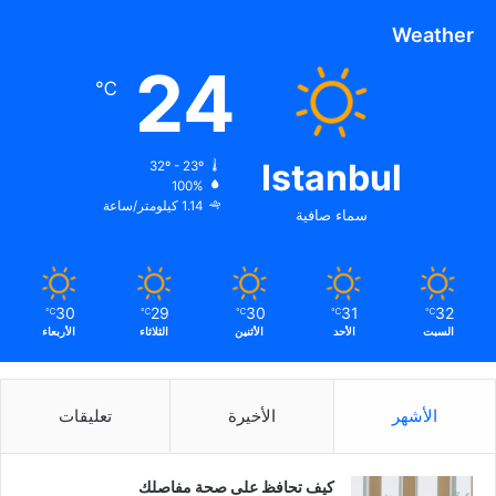
Weather
24
℃
Istanbul
32º - 23º
100%
1.14 كيلومتر/ساعة
سماء صافية
30
29
30
31
32
℃
℃
℃
℃
℃
السبت
الأحد
الأثنين
الثلاثاء
الأربعاء
الأشهر
الأخيرة
تعليقات
كيف تحافظ على صحة مفاصلك