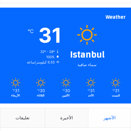
Weather
31
℃
Istanbul
32º - 28º
100%
6.55 كيلومتر/ساعة
سماء صافية
31
30
30
31
31
℃
℃
℃
℃
℃
السبت
الأحد
الأثنين
الثلاثاء
الأربعاء
الأشهر
الأخيرة
تعليقات