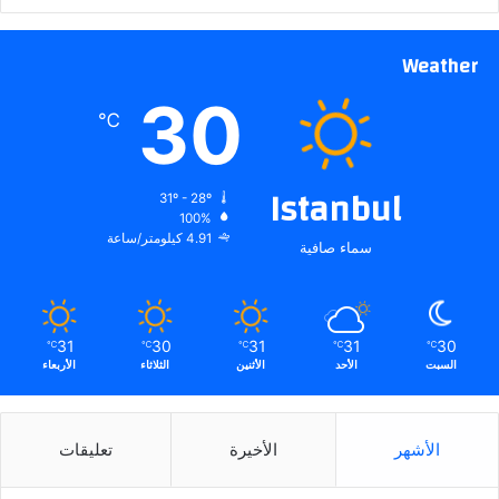
Weather
30
℃
Istanbul
31º - 28º
100%
4.91 كيلومتر/ساعة
سماء صافية
31
30
31
31
30
℃
℃
℃
℃
℃
السبت
الأحد
الأثنين
الثلاثاء
الأربعاء
الأشهر
الأخيرة
تعليقات