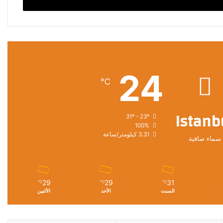
24
℃
Istanb
31º - 23º
100%
3.31 كيلومتر/ساعة
سماء صافية
29
29
31
℃
℃
℃
السبت
الأحد
الأثنين