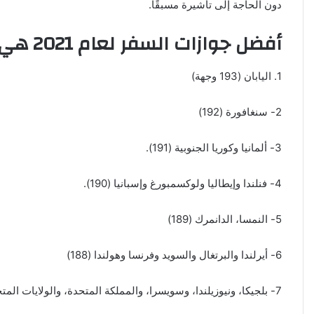
دون الحاجة إلى تأشيرة مسبقًا.
أفضل جوازات السفر لعام 2021 هي:
1. اليابان (193 وجهة)
2- سنغافورة (192)
3- ألمانيا وكوريا الجنوبية (191).
4- فنلندا وإيطاليا ولوكسمبورغ وإسبانيا (190).
5- النمسا، الدانمرك (189)
6- أيرلندا والبرتغال والسويد وفرنسا وهولندا (188)
7- بلجيكا، ونيوزيلندا، وسويسرا، والمملكة المتحدة، والولايات المتحدة (187).