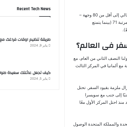
Recent Tech News
يمكن لحاملي جوازات السفر اليابانية نظريًا الوصول في الوقت الحالي إلى أقل من 80 وجهة –
تقريبًا نفس تصنيف مؤشر المملكة العربية السعودية، الذي يحتل المرتبة 71 (بينما يتمتع
طريقة تنظيم اوقات فراغك مع 
يناير 9, 2024
لنا النصف الثاني من العام، مع
19) وتعادل كوريا الجنوبية مع ألمانيا في المركز الثالث
كيف تجعل عائلتك سعيدة طوا
يناير 5, 2024
التي حققت نجاحًا كبيرًا في إطلاق لقاح كوفيد-19 لا تزال ملزمة بقيود السفر. تحتل
نبًا إلى جنب مع سويسرا
نذ احتل المركز الأول معًا
تحدة والمملكة المتحدة الوصول