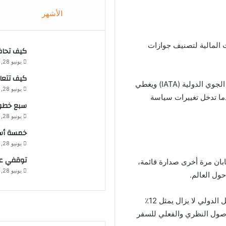
الأشهر
 المالية لتصنيف جوازات
كيف تحا
يونيو 28, 2021
كيف تتعام
يعتمد مؤشر هينلى باسبورت على البيانات المقدمة من هيئة النقل الجوي الدولية (IATA) ويغطي
يونيو 28, 2021
ام، عندما تدخل تغييرات سياسة
سبع خطوا
يونيو 28, 2021
خمسة أسب
يونيو 28, 2021
توقفي عن
يابان مرة أخرى صدارة قائمة،
يونيو 28, 2021
ومع ذلك، يقول التقرير أنه في الربع الأول من عام 2021، كان التنقل الدولي لا يزال يمثل 12٪
لوصول النظري والفعلي للسفر