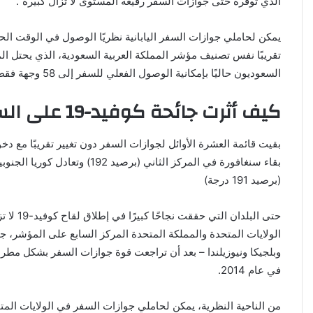
الذي توفره حتى جوازات السفر رفيعة المستوى لا تزال كبيرة”.
السعوديون حاليًا بإمكانية الوصول الفعلي للسفر إلى 58 وجهة فقط).
كيف أثرت جائحة كوفيد-19 على السفر فى العالم؟
بقيت قائمة العشرة الأوائل لجوازات السفر دون تغيير تقريبًا مع دخو
بقاء سنغافورة في المركز الثاني (برصيد 2
(برصيد 191 درجة)
حتى البلدان 
الولايات المتحدة والمملكة المتحدة المركز السابع على المؤشر، ج
وبلجيكا ونيوزيلندا – بعد أن تراجعت قوة جوازات السفر بشكل مطرد م
في عام 2014.
من الناحية النظرية، يمكن لحاملي جوازات السفر في الولايات الم