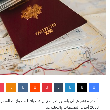
فيسبوك
X
لينكدإن
بينتيريست
sniki
أصدر مؤشر هينلى باسبورت والذي يراقب بانتظام جوازات السفر ا
2006 أحدث التصنيفات والتحليلات.