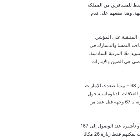
ة فقط للمسافرين من المملكة
أقل من 60 وجهة، بينما تتقدم الولايات المتحدة في 61 وجهة. وهذا يضعهم على قدم
ى المتبقية على المؤشر.
جاءت النمسا والدنمارك في
سويد معًا المرتبة السادسة.
اضي هي الصين والإمارات
منذ عام 2011، صعدت الصين 22 مركزًا – من المركز 90 إلى المركز 68 – بينما صعدت الإمارات
 وأثمر عملها على تعزيز العلاقات الدبلوماسية حول
العالم الآن ليُسمح لمواطنيها بسهولة الوصول إلى 174 وجهة، مقارنة بـ 67 وجهة قبل عقد من
يتمتع حاملو جوازات السفر اليابانية بإمكانية الوصول بدون تأشيرة أو تأشيرة عند الوصول إلى 167
وجهة أكثر من مواطني أفغانستان، الذين يحتلون أسفل الترتيب حيث يمكنهم فقط زيارة 26 مكانًا