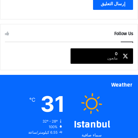
Follow Us
0
متابعون
Weather
31
℃
Istanbul
32º - 28º
100%
6.55 كيلومتر/ساعة
سماء صافية