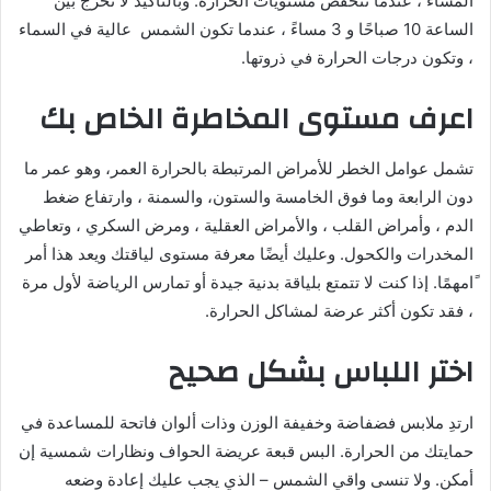
المساء ، عندما تنخفض مستويات الحرارة. وبالتأكيد لا تخرج بين
الساعة 10 صباحًا و 3 مساءً ، عندما تكون الشمس عالية في السماء
، وتكون درجات الحرارة في ذروتها.
اعرف مستوى المخاطرة الخاص بك
تشمل عوامل الخطر للأمراض المرتبطة بالحرارة العمر، وهو عمر ما
دون الرابعة وما فوق الخامسة والستون، والسمنة ، وارتفاع ضغط
الدم ، وأمراض القلب ، والأمراض العقلية ، ومرض السكري ، وتعاطي
المخدرات والكحول. وعليك أيضًا معرفة مستوى لياقتك ويعد هذا أمر
ًامهمًا. إذا كنت لا تتمتع بلياقة بدنية جيدة أو تمارس الرياضة لأول مرة
، فقد تكون أكثر عرضة لمشاكل الحرارة.
اختر اللباس بشكل صحيح
ارتدِ ملابس فضفاضة وخفيفة الوزن وذات ألوان فاتحة للمساعدة في
حمايتك من الحرارة. البس قبعة عريضة الحواف ونظارات شمسية إن
أمكن. ولا تنسى واقي الشمس – الذي يجب عليك إعادة وضعه