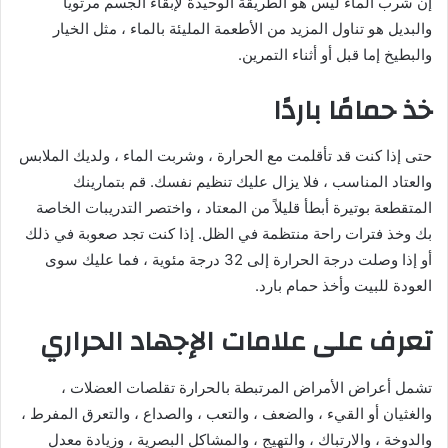
إن شرب الماء ليس هو الطريقة الوحيدة لإبقاء الجسم مرتويًا
والبديل هو تناول المزيد من الأطعمة المليئة بالماء ، مثل الخيار
والبطيخ إما قبل أو أثناء التمرين.
خذ حمامًا باردًا
حتى إذا كنت قد تأقلمت مع الحرارة ، وشربت الماء ، ولديك الملابس
والعتاد المناسب ، فلا يزال عليك تنظيم نفسك. قم بتمارينك
المتقطعة بوتيرة أبطأ قليلاً من المعتاد ، واختصر التدريبات الخاصة
بك وخذ فترات راحة منتظمة في الظل. إذا كنت تجد صعوبة في ذلك
أو إذا وصلت درجة الحرارة إلى 32 درجة مئوية ، فما عليك سوى
العودة للبيت وأخذ حمام بارد.
تعرف على علامات الإجهاد الحراري
تشمل أعراض الأمراض المرتبطة بالحرارة تقلصات العضلات ،
والغثيان أو القيء ، والضعف ، والتعب ، والصداع ، والتعرق المفرط ،
والدوخة ، والارتباك ، والتهيج ، والمشاكل البصرية ، وزيادة معدل