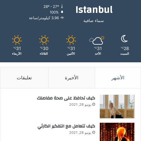
Istanbul
28º - 27º
100%
3.96 كيلومتر/ساعة
سماء صافية
31
30
31
31
28
℃
℃
℃
℃
℃
السبت
الأحد
الأثنين
الثلاثاء
الأربعاء
الأشهر
الأخيرة
تعليقات
كيف تحافظ على صحة مفاصلك
يونيو 28, 2021
كيف تتعامل مع التفكير الكارثي
يونيو 28, 2021