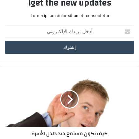
get the new updates!
Lorem ipsum dolor sit amet, consectetur.
أ
د
خ
ل
ب
ر
ي
د
ك
ا
ل
إ
ل
ك
ت
ر
كيف تكون مستمع جيد داخل الأسرة
و