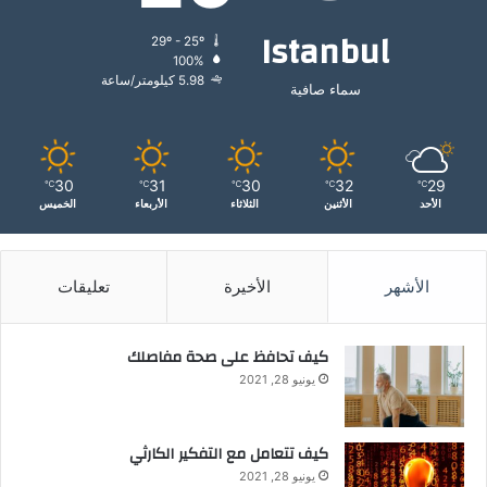
Istanbul
29º - 25º
100%
5.98 كيلومتر/ساعة
سماء صافية
30
31
30
32
29
℃
℃
℃
℃
℃
الأحد
الأثنين
الثلاثاء
الأربعاء
الخميس
الأشهر
الأخيرة
تعليقات
كيف تحافظ على صحة مفاصلك
يونيو 28, 2021
كيف تتعامل مع التفكير الكارثي
يونيو 28, 2021