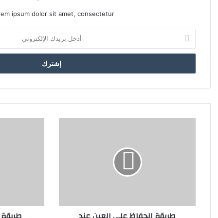
كي
ال
rem ipsum dolor sit amet, consectetur.
أ
د
أك
خ
با
ل
ب
ر
كم
ي
ال
د
ك
ا
لم
ل
ال
إ
ل
ك
ت
كي
ر
ال
و
غذ
ن
طريقة الحفاظ على العين عند
طريقة 
ي