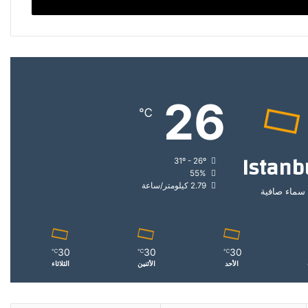
26
℃
Istanb
31º - 26º
55%
2.79 كيلومتر/ساعة
سماء صافية
30
30
30
℃
℃
℃
الأحد
الأثنين
الثلاثاء