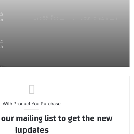
كيف تحصل على ما يكفي
كي
من البروتين والمغذيات
مع
في نظام غذائي نباتي
عش
في
كي
بم
كي
With Product You Purchase
خم
our mailing list to get the new
ال
updates!