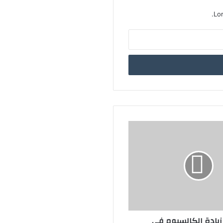
ف تجعل عائلتك سعيدة طوال
وقت
Lo
ثر من سؤال | لماذا أشعر
لأسف دائما؟
 من الوقت يستغرق إنقاص
وزن؟
اذا تكتسب وزناً أثناء ممارسة
رياضة واتباع حمية
ف تحصل على ما يكفي من
بروتين والمغذيات في نظام
ائي نباتي
زيادة الكالسيوم في