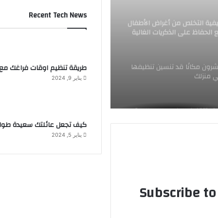
فية التخلص من أغراض الأطفال
Recent Tech News
 الحفاظ على الذكريات الغالية
رون مكانًا قد تنسين تنظيفها
 منزلك
طريقة تنظيم اوقات فراغك مع 
يناير 9, 2024
ف تتقنين طبخ وجبات عالمية
يزانية محدودة
كيف تجعل عائلتك سعيدة طوا
يناير 5, 2024
ف تغسلين الفاكهة والخضروات
س طرق لتجنب الإصابة بأمراض
Subscribe to 
قلب