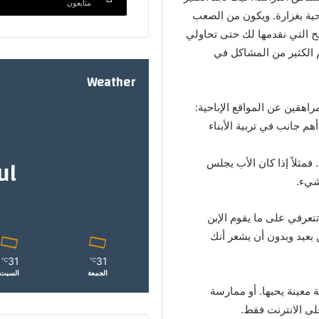
متابعون
احية بغزارة. ويكون من الصعب
فية التخلص من أغراض الأطفال
ئح التي نقدمها لك حتى تحاولي
 الحفاظ على الذكريات الغالية
م الكثير من المشاكل في
Weather
رون مكانًا قد تنسين تنظيفها
 منزلك
اهقين عن المواقع الإباحية:
م جانب في تربية الأبناء
ف تتقنين طبخ وجبات عالمية
ul
فمثلاً إذا كان الأب يجلس
يزانية محدودة
شيء.
رفي على ما يقوم الإبن
ف تغسلين الفاكهة والخضروات
 بعيد وبدون أن يشعر أنك
31
31
℃
℃
س طرق لتجنب الإصابة بأمراض
الجمعة
السبت
قلب
معينة يحبها. أو ممارسة
لى الانترنت فقط.