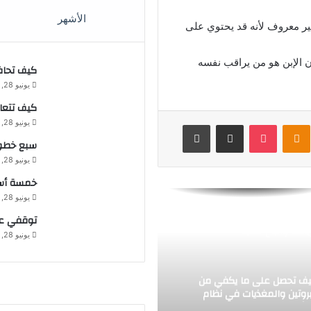
ف تجعل عائلتك سعيدة طوال
الأشهر
غير معروف لأنه قد يحتوي على
وقت
ون الإبن هو من يراقب نفسه
كيف تحا
ثر من سؤال | لماذا أشعر
يونيو 28, 2021
لأسف دائما؟
كيف تتعام
يونيو 28, 2021
V
Odnoklassniki
بوكيت
مشاركة عبر البريد
طباعة
 من الوقت يستغرق إنقاص
سبع خطوا
وزن؟
يونيو 28, 2021
خمسة أسب
يونيو 28, 2021
اذا تكتسب وزناً أثناء ممارسة
رياضة واتباع حمية
توقفي عن
يونيو 28, 2021
ف تحصل على ما يكفي من
بروتين والمغذيات في نظام
ائي نباتي