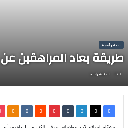
صحة وأسرة
طريقة بعاد المراهقين عن ا
13
دقيقة واحدة
فيسبوك
X
لينكدإن
‏Tumblr
بينتيريست
‏Reddit
‏VKontakte
Odnoklassniki
مشكلة المواقع الإباحية وإدمانها من قبل الكثير من المراهقين أمر