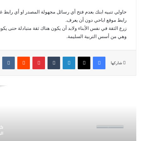
كي
حاولي تنبيه ابنك بعدم فتح أي رسائل مجهولة المصدر او أي رابط 
ال
رابط موقع اباحي دون أن يعرف.
زرع الثقة في نفس الأبناء ولابد أن يكون هناك ثقة متبادلة حتى يك
أك
وهي من أسس التربية السليمة.
با
فيسبوك
X
لينكدإن
‏Tumblr
بينتيريست
‏Reddit
‏Kontakte
شاركها
كم
ال
لم
أقرأ التالي
ال
كي
صحة وأسرة
ال
غذ
نوفمبر 23, 2022