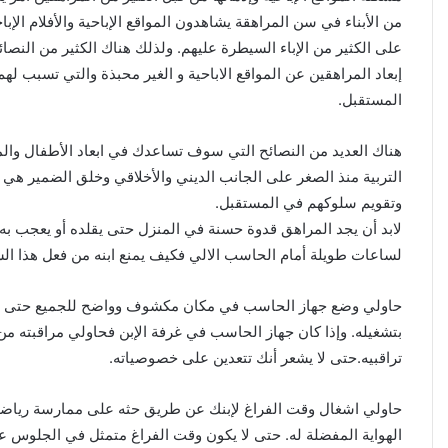
من الأبناء في سن المراهقة يشاهدون المواقع الإباحية والأفلام الإب
كي
على الكثير من الإباء السيطرة عليهم. ولذلك هناك الكثير من النصا
مع
إبعاد المراهقين عن المواقع الاباحية و الغير محبذة والتي تسبب له
المستقبل.
عش
في
هناك العديد من النصائح التي سوف تساعدك في ابعاد الأطفال والمر
التربية منذ الصغر على الجانب الديني والأخلاقي وخلق الضمير هي أه
وتقويم سلوكهم في المستقبل.
كي
لابد أن يجد المراهق قدوة حسنة في المنزل حتى يقلده أو يعجب به. 
بم
لساعات طويلة أمام الحاسب الالي فكيف يمنع ابنه من فعل هذا ال
حاولي وضع جهاز الحاسب في مكان مكشوف وواضح للجميع حتى تتع
كي
بتشغيله. وإذا كان جهاز الحاسب في غرفة الإبن فحاولي مراقبته من
تراقبيه.حتى لا يشعر أنك تتعدين على خصوصياته.
خم
ال
حاولي اشغال وقت الفراغ لإبنك عن طريق حثه على ممارسة رياضة 
الهواية المفضلة له. حتى لا يكون وقت الفراغ متمثل في الجلوس ع