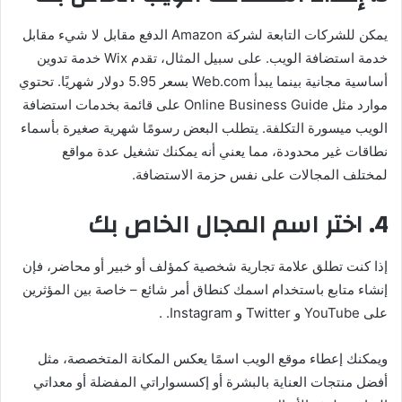
يمكن للشركات التابعة لشركة Amazon الدفع مقابل لا شيء مقابل
خدمة استضافة الويب. على سبيل المثال، تقدم Wix خدمة تدوين
أساسية مجانية بينما يبدأ Web.com بسعر 5.95 دولار شهريًا. تحتوي
موارد مثل Online Business Guide على قائمة بخدمات استضافة
الويب ميسورة التكلفة. يتطلب البعض رسومًا شهرية صغيرة بأسماء
نطاقات غير محدودة، مما يعني أنه يمكنك تشغيل عدة مواقع
لمختلف المجالات على نفس حزمة الاستضافة.
4. اختر اسم المجال الخاص بك
إذا كنت تطلق علامة تجارية شخصية كمؤلف أو خبير أو محاضر، فإن
إنشاء متابع باستخدام اسمك كنطاق أمر شائع – خاصة بين المؤثرين
على YouTube و Twitter و Instagram. .
ويمكنك إعطاء موقع الويب اسمًا يعكس المكانة المتخصصة، مثل
أفضل منتجات العناية بالبشرة أو إكسسواراتي المفضلة أو معداتي