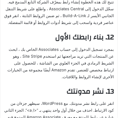
تتيح لك هذه الخطوة إنشاء رابط بمعرّف الشركة التابع المدمج فيه.
سجّل الدخول إلى Associates Central ، واطلع على شريط التنقل
الجانبي الأيسر لـ Build-A-Link ، ثم ضمن الروابط الثابتة ، انقر فوق
عناصر فردية واسحب إلى شريط أدوات الروابط أو قائمة المفضلة.
12. بناء رابطك الأول
بمجرد تسجيل الدخول إلى حساب Associates الخاص بك ، ابحث
عن المنتجات التي تريد مراجعتها ثم استخدم Site Stripe ، وهو
الشريط الرمادي في الجزء العلوي من الشاشة ، للحصول على
ارتباط مخصص للعنصر. تقدم Amazon أيضًا مجموعة من الخيارات
الأخرى لإنشاء الروابط واللافتات.
13. نشر مدونتك
انقر على رابط نشر مدونتك. مع WordPress، سيظهر جزءان من
كود الارتباط. احذف من خلال أول واحد ينتهي بـ “</ a>”. الجزء الثاني
عبارة عن رابط للمنتج مع معرف Amazon Associate المدمج فيه.