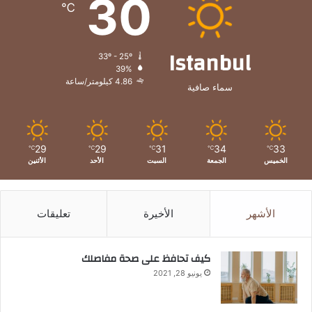
30
℃
Istanbul
33º - 25º
39%
4.86 كيلومتر/ساعة
سماء صافية
29
29
31
34
33
℃
℃
℃
℃
℃
الخميس
الجمعة
السبت
الأحد
الأثنين
الأشهر
الأخيرة
تعليقات
كيف تحافظ على صحة مفاصلك
يونيو 28, 2021