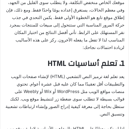
موقعك الخاص منخفض التكلفة، ولا يتطلب سوى القليل من الجهد،
وفي معظم الحالات، يستغرق إعداده يومًا واحدًا فقط. ومع ذلك، فإن
إطلاق موقع تابع هو الخطوة الأولى فقط. يكمن التحدي في جذب
حركة المرور المناسبة التي ستتحول إلى مبيعات للمنتجات بمجرد
نقر المستهلك على الرابط. تأتي أفضل النتائج من اختيار المكان
المناسب لذا لا تفعل ما يفعله الآخرون. ركز على هذه الأساليب
لزيادة احتمالات نجاحك:
1. تعلم أساسيات
HTML
يعد تعلم لغة ترميز النص التشعبي (HTML) لإنشاء صفحات الويب
والتطبيقات أقل تعقيدًا مما كان عليه قبل عشرة أعوام. تحتوي
منصات مواقع الويب مثل WordPress أو Wix أو Weebly على
قوالب بسيطة لا تتطلب سوى ضغطة زر لتنشيط موقع ويب. لكنك
ستظل بحاجة إلى معرفة كيفية إدراج الصور وإنشاء ارتباطات تشعبية
وتنسيق النص.
إذا لم تكن معتادًا على HTML والمفاهيم الأساسية لإدارة موقع ويب،