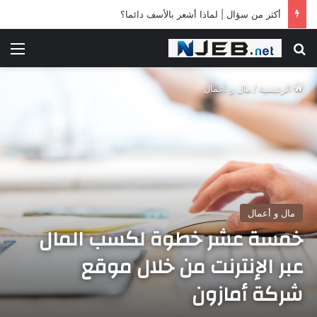
أكثر من سؤال | لماذا أشعر بالأسف دائما؟
بحث عن
الق
الرئيسية
/
مال و أعمال
مال و أعمال
خمسة عشر خطوة لكسب المال
عبر الإنترنت من خلال موقع
شركة أمازون